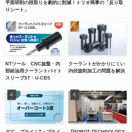
平面研削の段取りを劇的に削減！トリオ商事の「反り取
りシート」
NTツール CNC旋盤・内
クーラントがかかりにくい
部給油用クーラントバイト
内径旋削加工の問題を解決
スリーブST・U-CBS
JCC プライムT・プライ
【ROBOT TECHNOLOGY