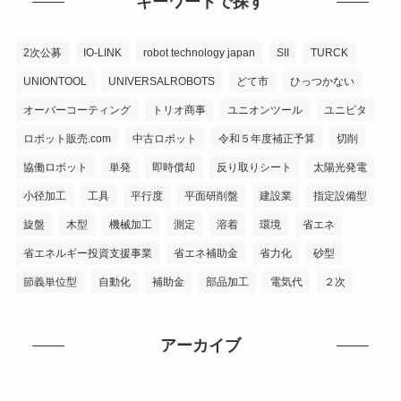
キーワードで探す
2次公募
IO-LINK
robot technology japan
SII
TURCK
UNIONTOOL
UNIVERSALROBOTS
どて市
ひっつかない
オーバーコーティング
トリオ商事
ユニオンツール
ユニピタ
ロボット販売.com
中古ロボット
令和５年度補正予算
切削
協働ロボット
単発
即時償却
反り取りシート
太陽光発電
小径加工
工具
平行度
平面研削盤
建設業
指定設備型
旋盤
木型
機械加工
測定
溶着
環境
省エネ
省エネルギー投資支援事業
省エネ補助金
省力化
砂型
節義単位型
自動化
補助金
部品加工
電気代
２次
アーカイブ