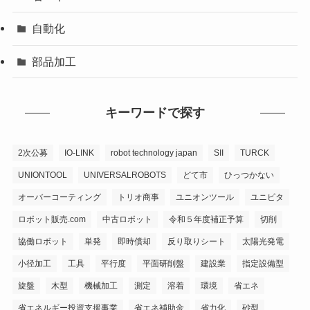
自動化
部品加工
キーワードで探す
2次公募
IO-LINK
robot technology japan
SII
TURCK
UNIONTOOL
UNIVERSALROBOTS
どて市
ひっつかない
オーバーコーティング
トリオ商事
ユニオンツール
ユニピタ
ロボット販売.com
中古ロボット
令和５年度補正予算
切削
協働ロボット
単発
即時償却
反り取りシート
太陽光発電
小径加工
工具
平行度
平面研削盤
建設業
指定設備型
旋盤
木型
機械加工
測定
溶着
環境
省エネ
省エネルギー投資支援事業
省エネ補助金
省力化
砂型