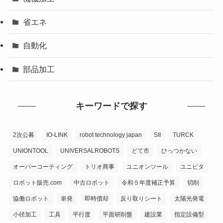
省エネ
自動化
部品加工
キーワードで探す
2次公募
IO-LINK
robot technology japan
SII
TURCK
UNIONTOOL
UNIVERSALROBOTS
どて市
ひっつかない
オーバーコーティング
トリオ商事
ユニオンツール
ユニピタ
ロボット販売.com
中古ロボット
令和５年度補正予算
切削
協働ロボット
単発
即時償却
反り取りシート
太陽光発電
小径加工
工具
平行度
平面研削盤
建設業
指定設備型