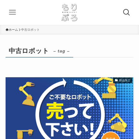
ホーム
中古ロボット
中古ロボット
– tag –
部品加工