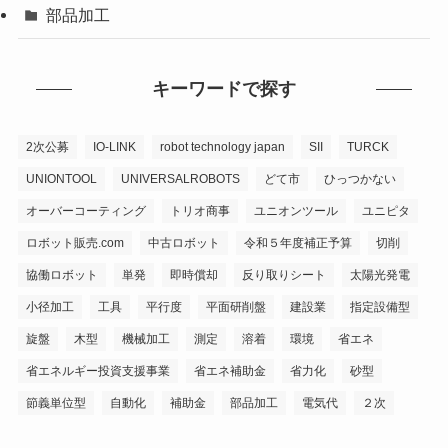
部品加工
キーワードで探す
2次公募
IO-LINK
robot technology japan
SII
TURCK
UNIONTOOL
UNIVERSALROBOTS
どて市
ひっつかない
オーバーコーティング
トリオ商事
ユニオンツール
ユニピタ
ロボット販売.com
中古ロボット
令和５年度補正予算
切削
協働ロボット
単発
即時償却
反り取りシート
太陽光発電
小径加工
工具
平行度
平面研削盤
建設業
指定設備型
旋盤
木型
機械加工
測定
溶着
環境
省エネ
省エネルギー投資支援事業
省エネ補助金
省力化
砂型
節義単位型
自動化
補助金
部品加工
電気代
２次