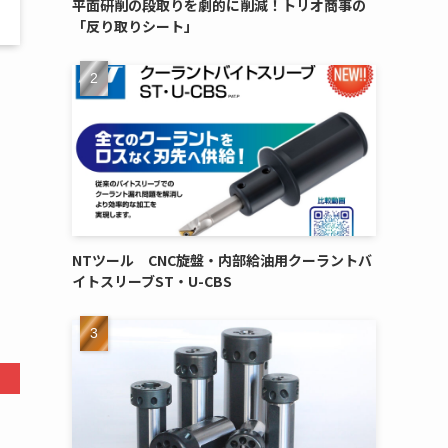
平面研削の段取りを劇的に削減！トリオ商事の
「反り取りシート」
NTツール CNC旋盤・内部給油用クーラントバ
イトスリーブST・U-CBS