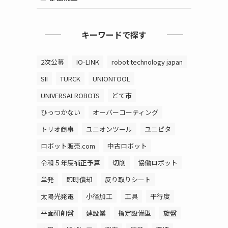
キーワードで探す
2次公募
IO-LINK
robot technology japan
SII
TURCK
UNIONTOOL
UNIVERSALROBOTS
どて市
ひっつかない
オーバーコーティング
トリオ商事
ユニオンツール
ユニピタ
ロボット販売.com
中古ロボット
令和５年度補正予算
切削
協働ロボット
単発
即時償却
反り取りシート
太陽光発電
小径加工
工具
平行度
平面研削盤
建設業
指定設備型
旋盤