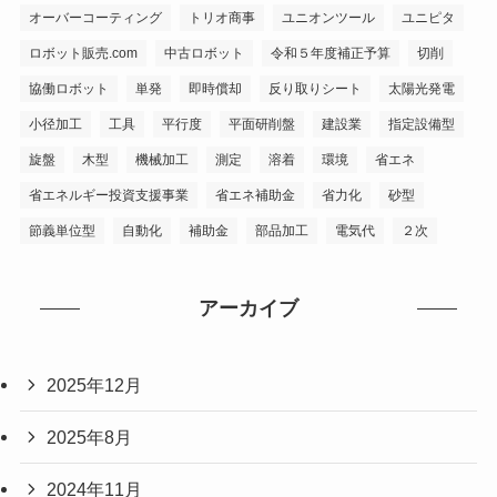
オーバーコーティング
トリオ商事
ユニオンツール
ユニピタ
ロボット販売.com
中古ロボット
令和５年度補正予算
切削
協働ロボット
単発
即時償却
反り取りシート
太陽光発電
小径加工
工具
平行度
平面研削盤
建設業
指定設備型
旋盤
木型
機械加工
測定
溶着
環境
省エネ
省エネルギー投資支援事業
省エネ補助金
省力化
砂型
節義単位型
自動化
補助金
部品加工
電気代
２次
アーカイブ
2025年12月
2025年8月
2024年11月