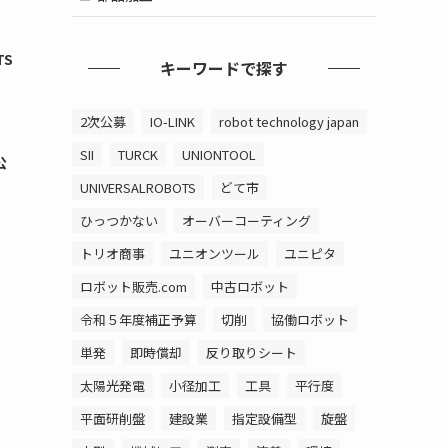
TS
キーワードで探す
2次公募
IO-LINK
robot technology japan
SII
TURCK
UNIONTOOL
公
UNIVERSALROBOTS
どて市
ひっつかない
オーバーコーティング
トリオ商事
ユニオンツール
ユニピタ
ロボット販売.com
中古ロボット
令和５年度補正予算
切削
協働ロボット
単発
即時償却
反り取りシート
太陽光発電
小径加工
工具
平行度
平面研削盤
建設業
指定設備型
旋盤