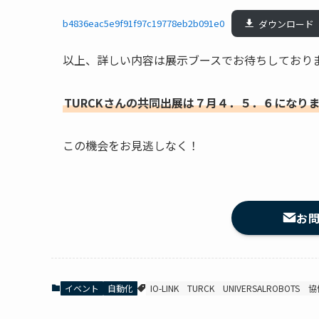
b4836eac5e9f91f97c19778eb2b091e0
ダウンロード
以上、詳しい内容は展示ブースでお待ちしており
TURCKさんの共同出展は７月４．５．６になり
この機会をお見逃しなく！
お
イベント
自動化
IO-LINK
TURCK
UNIVERSALROBOTS
協