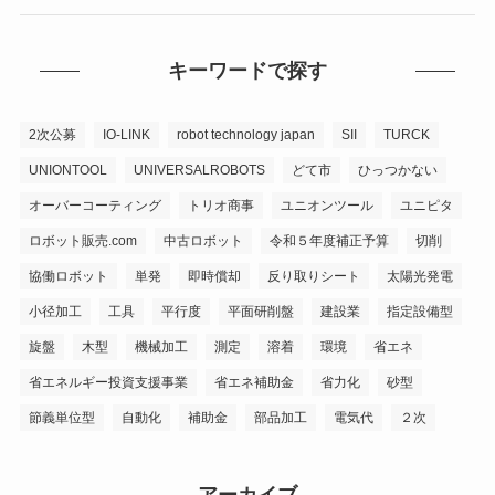
キーワードで探す
2次公募
IO-LINK
robot technology japan
SII
TURCK
UNIONTOOL
UNIVERSALROBOTS
どて市
ひっつかない
オーバーコーティング
トリオ商事
ユニオンツール
ユニピタ
ロボット販売.com
中古ロボット
令和５年度補正予算
切削
協働ロボット
単発
即時償却
反り取りシート
太陽光発電
小径加工
工具
平行度
平面研削盤
建設業
指定設備型
旋盤
木型
機械加工
測定
溶着
環境
省エネ
省エネルギー投資支援事業
省エネ補助金
省力化
砂型
節義単位型
自動化
補助金
部品加工
電気代
２次