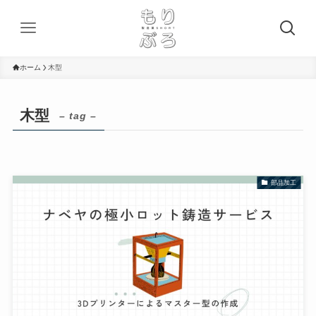
ホーム
木型
木型
– tag –
部品加工