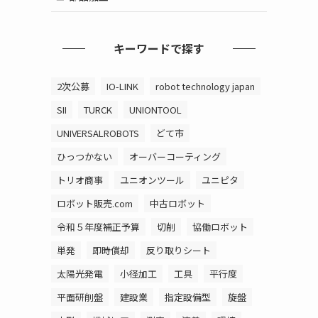
キーワードで探す
2次公募
IO-LINK
robot technology japan
SII
TURCK
UNIONTOOL
UNIVERSALROBOTS
どて市
ひっつかない
オーバーコーティング
トリオ商事
ユニオンツール
ユニピタ
ロボット販売.com
中古ロボット
令和５年度補正予算
切削
協働ロボット
単発
即時償却
反り取りシート
太陽光発電
小径加工
工具
平行度
平面研削盤
建設業
指定設備型
旋盤