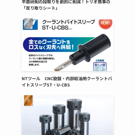
平面研削の段取りを劇的に削減！トリオ商事の
「反り取りシート」
NTツール CNC旋盤・内部給油用クーラントバ
イトスリーブST・U-CBS