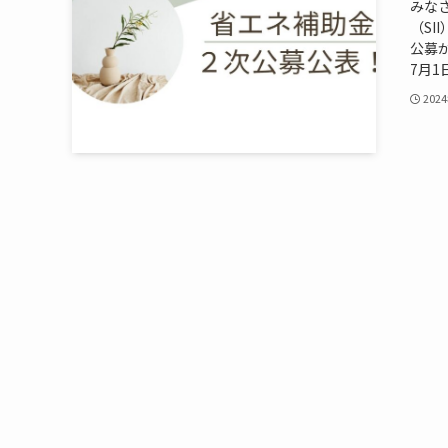
みな
（S
公募が
7月1日
202