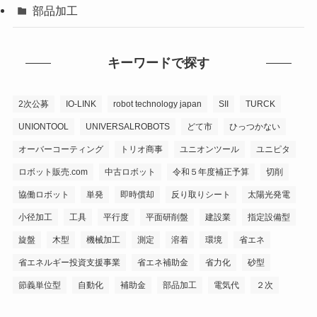
部品加工
キーワードで探す
2次公募
IO-LINK
robot technology japan
SII
TURCK
UNIONTOOL
UNIVERSALROBOTS
どて市
ひっつかない
オーバーコーティング
トリオ商事
ユニオンツール
ユニピタ
ロボット販売.com
中古ロボット
令和５年度補正予算
切削
協働ロボット
単発
即時償却
反り取りシート
太陽光発電
小径加工
工具
平行度
平面研削盤
建設業
指定設備型
旋盤
木型
機械加工
測定
溶着
環境
省エネ
省エネルギー投資支援事業
省エネ補助金
省力化
砂型
節義単位型
自動化
補助金
部品加工
電気代
２次