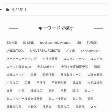
部品加工
キーワードで探す
2次公募
IO-LINK
robot technology japan
SII
TURCK
UNIONTOOL
UNIVERSALROBOTS
どて市
ひっつかない
オーバーコーティング
トリオ商事
ユニオンツール
ユニピタ
ロボット販売.com
中古ロボット
令和５年度補正予算
切削
協働ロボット
単発
即時償却
反り取りシート
太陽光発電
小径加工
工具
平行度
平面研削盤
建設業
指定設備型
旋盤
木型
機械加工
測定
溶着
環境
省エネ
省エネルギー投資支援事業
省エネ補助金
省力化
砂型
節義単位型
自動化
補助金
部品加工
電気代
２次