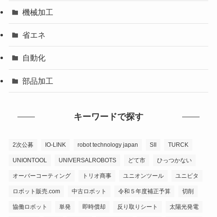
機械加工
省エネ
自動化
部品加工
キーワードで探す
2次公募
IO-LINK
robot technology japan
SII
TURCK
UNIONTOOL
UNIVERSALROBOTS
どて市
ひっつかない
オーバーコーティング
トリオ商事
ユニオンツール
ユニピタ
ロボット販売.com
中古ロボット
令和５年度補正予算
切削
協働ロボット
単発
即時償却
反り取りシート
太陽光発電