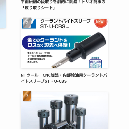
平面研削の段取りを劇的に削減！トリオ商事の
「反り取りシート」
NTツール CNC旋盤・内部給油用クーラントバ
イトスリーブST・U-CBS