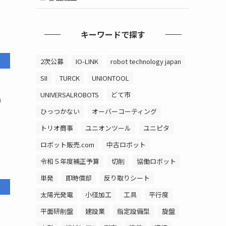
キーワードで探す
2次公募
IO-LINK
robot technology japan
SII
TURCK
UNIONTOOL
UNIVERSALROBOTS
どて市
品
ひっつかない
オーバーコーティング
トリオ商事
ユニオンツール
ユニピタ
ロボット販売.com
中古ロボット
令和５年度補正予算
切削
協働ロボット
単発
即時償却
反り取りシート
太陽光発電
小径加工
工具
平行度
平面研削盤
建設業
指定設備型
旋盤